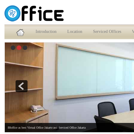
Service Office dan Virtual Office Jakarta Selatan
Introduction
Location
Serviced Offices
V
88office as best Virtual Office Jakarta and Serviced Office Jakarta