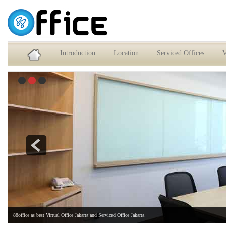
Service Office dan Virtual Office Jakarta Selatan
Introduction
Location
Serviced Offices
V
88office as best Virtual Office Jakarta and Serviced Office Jakarta