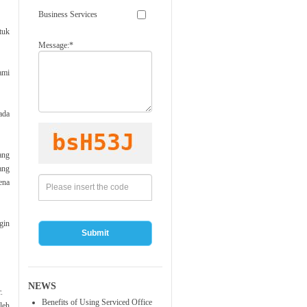
Business Services
tuk
Message:*
ami
ada
ang
ang
ena
gin
Submit
NEWS
.
Benefits of Using Serviced Office
leh