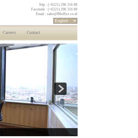
Telp : (+6221) 296 316 88
Facsimile : (+6221) 296 316 89
Email :
sales@88office.co.id
Careers
Contact