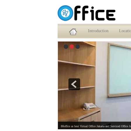
Service Office dan Virtual Office Jakarta Selatan
Introduction
Locati
88office as best Virtual Office Jakarta and Serviced Office J