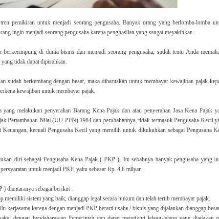
 tren pemikiran untuk menjadi seorang pengusaha. Banyak orang yang berlomba-lomba un
rang ingin menjadi seorang pengusaha karena penghasilan yang sangat meyakinkan.
 berkecimpung di dunia bisnis dan menjadi seorang pengusaha, sudah tentu Anda memah
yang tidak dapat dipisahkan.
dan sudah berkembang dengan besar, maka diharuskan untuk membayar kewajiban pajak kep
 terkena kewajiban untuk membayar pajak.
a yang melakukan penyerahan Barang Kena Pajak dan atau penyerahan Jasa Kena Pajak y
ak Pertambahan Nilai (UU PPN) 1984 dan perubahannya, tidak termasuk Pengusaha Kecil y
i Keuangan, kecuali Pengusaha Kecil yang memilih untuk dikukuhkan sebagai Pengusaha K
ukan diri sebagai Pengusaha Kena Pajak ( PKP ). Itu sebabnya banyak pengusaha yang in
ersyaratan untuk menjadi PKP, yaitu sebesar Rp. 4,8 milyar.
 diantaranya sebagai berikut :
p memiliki sistem yang baik, dianggap legal secara hukum dan telah tertib membayar pajak.
n kerjasama karena dengan menjadi PKP berarti usaha / bisnis yang dijalankan dianggap besar
aksi dengan bendaharawan Pemerintah dan dapat mengikuti lelang-lelang yang diadakan o