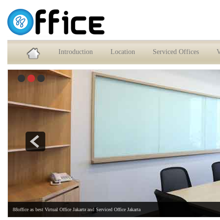
Service Office dan Virtual Office Jakarta Selatan
Introduction
Location
Serviced Offices
V
88office as best Virtual Office Jakarta and Serviced Office Jakarta