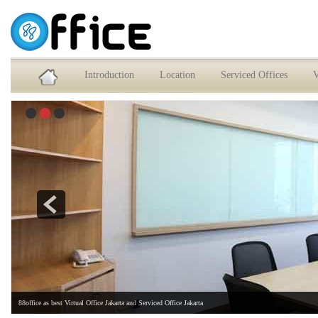
Service Office dan Virtual Office Jakarta Selatan
Introduction
Location
Serviced Offices
V
88office as best Virtual Office Jakarta and Serviced Office Jakarta