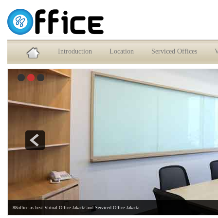
Service Office dan Virtual Office Jakarta Selatan
Introduction
Location
Serviced Offices
V
88office as best Virtual Office Jakarta and Serviced Office Jakarta