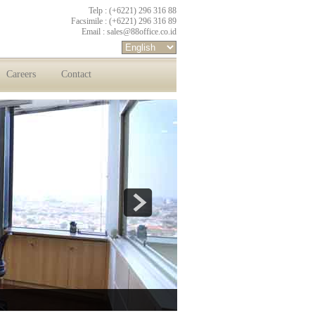
Telp : (+6221) 296 316 88
Facsimile : (+6221) 296 316 89
Email :
sales@88office.co.id
Careers
Contact