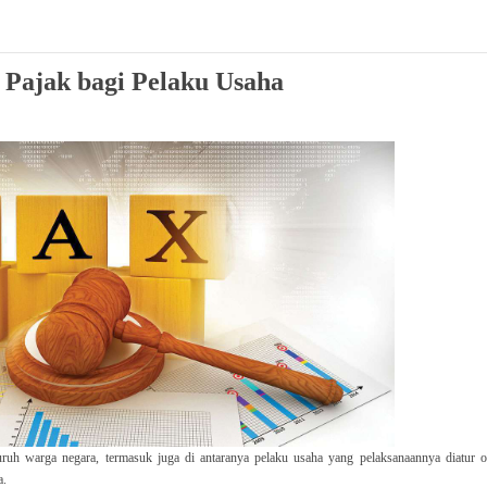
Pajak bagi Pelaku Usaha
uruh warga negara, termasuk juga di antaranya pelaku usaha yang pelaksanaannya diatur o
a.