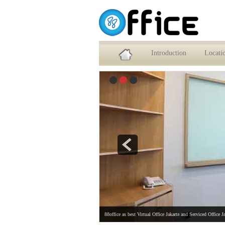
Service Office dan Virtual Office Jakarta Selatan
Introduction
Locati
88office as best Virtual Office Jakarta and Serviced Office J