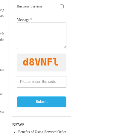
Business Services
ang
ar-
Message:*
tib
aha
aan
al.
Submit
rta
NEWS
Benefits of Using Serviced Office