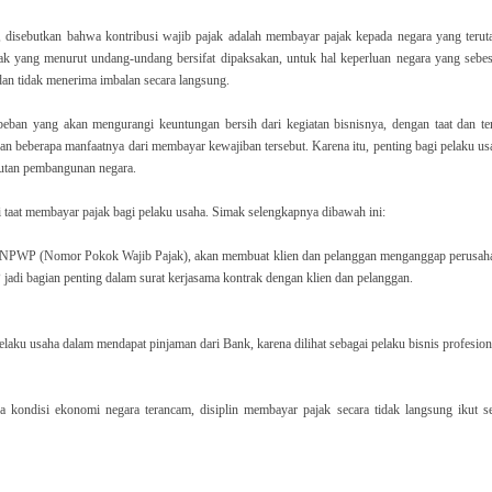
isebutkan bahwa kontribusi wajib pajak adalah membayar pajak kepada negara yang terut
ak yang menurut undang-undang bersifat dipaksakan, untuk hal keperluan negara yang sebes
n tidak menerima imbalan secara langsung.
beban yang akan mengurangi keuntungan bersih dari kegiatan bisnisnya, dengan taat dan ter
 beberapa manfaatnya dari membayar kewajiban tersebut. Karena itu, penting bagi pelaku us
utan pembangunan negara.
taat membayar pajak bagi pelaku usaha. Simak selengkapnya dibawah ini:
i NPWP (Nomor Pokok Wajib Pajak), akan membuat klien dan pelanggan menganggap perusah
 jadi bagian penting dalam surat kerjasama kontrak dengan klien dan pelanggan.
ku usaha dalam mendapat pinjaman dari Bank, karena dilihat sebagai pelaku bisnis profesion
Jika kondisi ekonomi negara terancam, disiplin membayar pajak secara tidak langsung ikut se