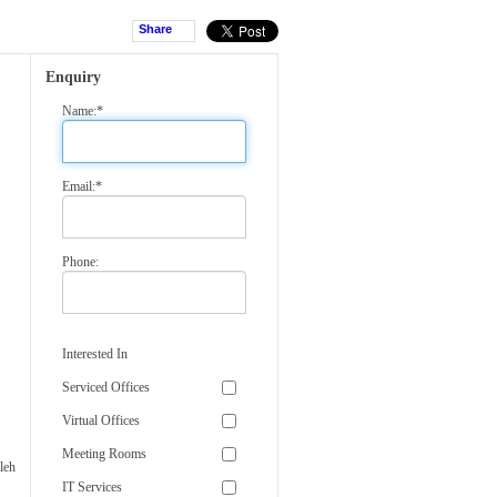
Share
Enquiry
Name:*
Email:*
Phone:
Interested In
Serviced Offices
Virtual Offices
Meeting Rooms
leh
IT Services