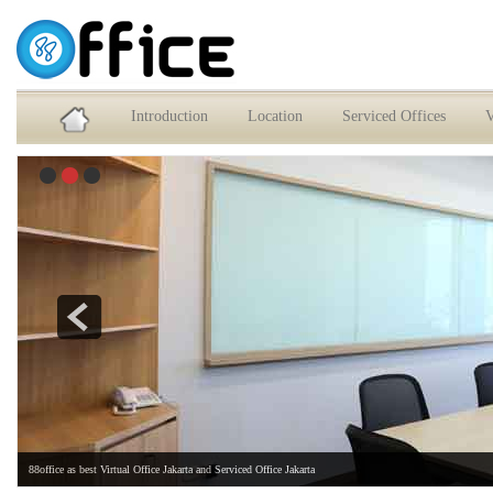
Service Office dan Virtual Office Jakarta Selatan
Introduction
Location
Serviced Offices
V
88office as best Virtual Office Jakarta and Serviced Office Jakarta