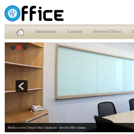
Service Office dan Virtual Office Jakarta Selatan
Introduction
Location
Serviced Offices
V
88office as best Virtual Office Jakarta and Serviced Office Jakarta