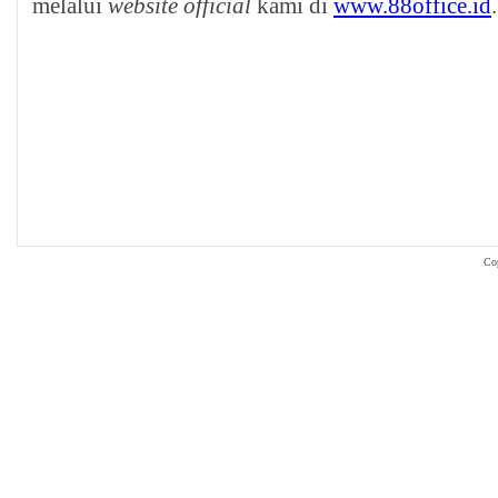
melalui
website official
kami di
www.88office.id
.
Co