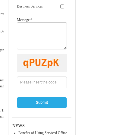
Business Services
rat
Message:*
 di
gan
nai
uah
Submit
PT.
lam
NEWS
Benefits of Using Serviced Office