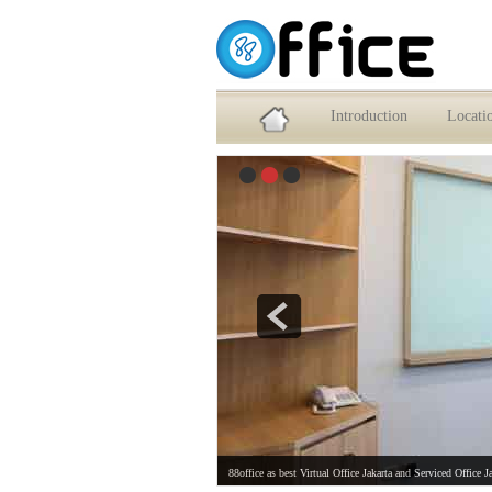
Service Office dan Virtual Office Jakarta Selatan
Introduction
Locati
88office as best Virtual Office Jakarta and Serviced Office J