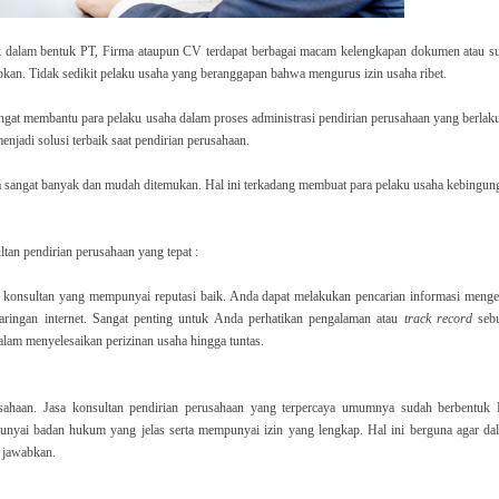
k dalam bentuk PT, Firma ataupun CV terdapat berbagai macam kelengkapan dokumen atau su
pkan. Tidak sedikit pelaku usaha yang beranggapan bahwa mengurus izin usaha ribet.
ngat membantu para pelaku usaha dalam proses administrasi pendirian perusahaan yang berlaku
njadi solusi terbaik saat pendirian perusahaan.
aha sangat banyak dan mudah ditemukan. Hal ini terkadang membuat para pelaku usaha kebingun
ltan pendirian perusahaan yang tepat :
sa konsultan yang mempunyai reputasi baik. Anda dapat melakukan pencarian informasi menge
aringan internet. Sangat penting untuk Anda perhatikan pengalaman atau
track record
seb
alam menyelesaikan perizinan usaha hingga tuntas.
usahaan. Jasa konsultan pendirian perusahaan yang terpercaya umumnya sudah berbentuk 
mpunyai badan hukum yang jelas serta mempunyai izin yang lengkap. Hal ini berguna agar da
 jawabkan.