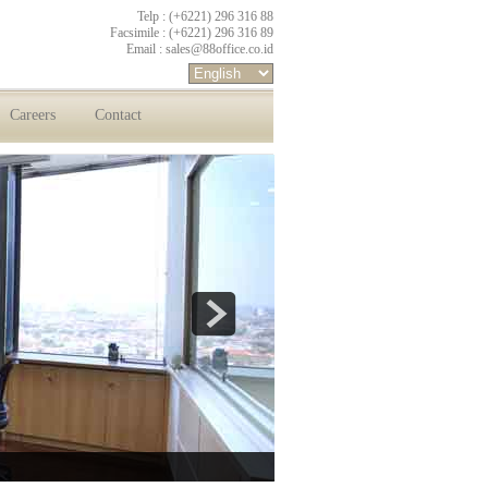
Telp : (+6221) 296 316 88
Facsimile : (+6221) 296 316 89
Email :
sales@88office.co.id
Careers
Contact