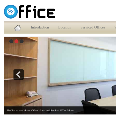
Service Office dan Virtual Office Jakarta Selatan
Introduction
Location
Serviced Offices
V
88office as best Virtual Office Jakarta and Serviced Office Jakarta