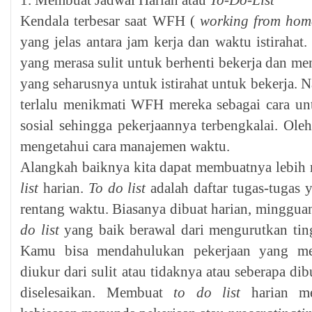
1. Membuat Jadwal Harian atau
To-Do-List
Kendala terbesar saat WFH (
working from hom
yang jelas antara jam kerja dan waktu istirahat.
yang merasa sulit untuk berhenti bekerja dan m
yang seharusnya untuk istirahat untuk bekerja. N
terlalu menikmati WFH mereka sebagai cara un
sosial sehingga pekerjaannya terbengkalai. Ole
mengetahui cara manajemen waktu.
Alangkah baiknya kita dapat membuatnya lebi
list
harian.
To do list
adalah daftar tugas-tugas 
rentang waktu. Biasanya dibuat harian, minggua
do list
yang baik berawal dari mengurutkan tingk
Kamu bisa mendahulukan pekerjaan yang mem
diukur dari sulit atau tidaknya atau seberapa di
diselesaikan. Membuat
to do list
harian me