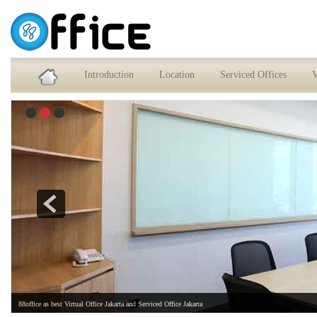
Service Office dan Virtual Office Jakarta Selatan
Introduction
Location
Serviced Offices
V
88office as best Virtual Office Jakarta and Serviced Office Jakarta