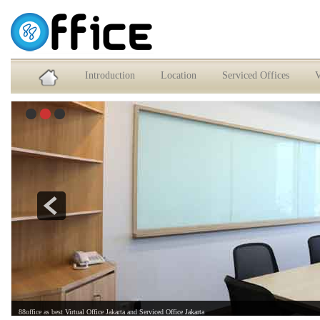
Service Office dan Virtual Office Jakarta Selatan
Introduction
Location
Serviced Offices
V
88office as best Virtual Office Jakarta and Serviced Office Jakarta