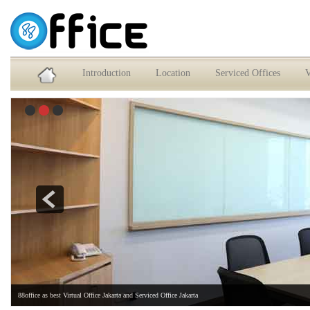
Service Office dan Virtual Office Jakarta Selatan
Introduction
Location
Serviced Offices
V
88office as best Virtual Office Jakarta and Serviced Office Jakarta