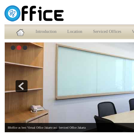
Service Office dan Virtual Office Jakarta Selatan
Introduction
Location
Serviced Offices
V
88office as best Virtual Office Jakarta and Serviced Office Jakarta