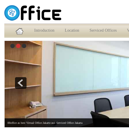
Service Office dan Virtual Office Jakarta Selatan
Introduction
Location
Serviced Offices
V
88office as best Virtual Office Jakarta and Serviced Office Jakarta