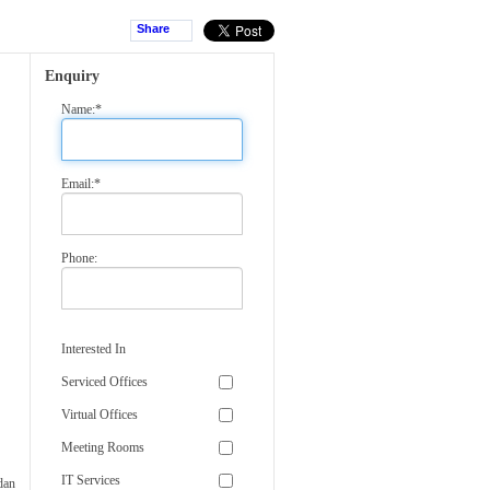
Share
Enquiry
Name:*
Email:*
Phone:
Interested In
Serviced Offices
Virtual Offices
Meeting Rooms
IT Services
dan