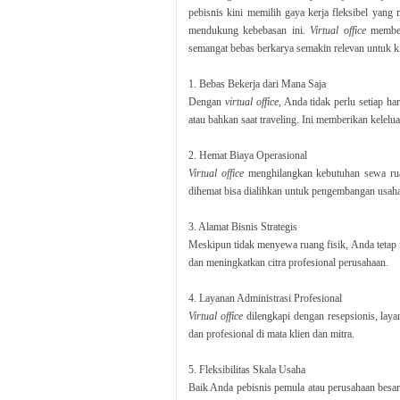
pebisnis kini memilih gaya kerja fleksibel yan
mendukung kebebasan ini.
Virtual office
memberi
semangat bebas berkarya semakin relevan untuk ki
1. Bebas Bekerja dari Mana Saja
Dengan
virtual office
, Anda tidak perlu setiap har
atau bahkan saat traveling. Ini memberikan kelelu
2. Hemat Biaya Operasional
Virtual office
menghilangkan kebutuhan sewa ruan
dihemat bisa dialihkan untuk pengembangan usaha
3. Alamat Bisnis Strategis
Meskipun tidak menyewa ruang fisik, Anda tetap m
dan meningkatkan citra profesional perusahaan.
4. Layanan Administrasi Profesional
Virtual office
dilengkapi dengan resepsionis, layan
dan profesional di mata klien dan mitra.
5. Fleksibilitas Skala Usaha
Baik Anda pebisnis pemula atau perusahaan besar