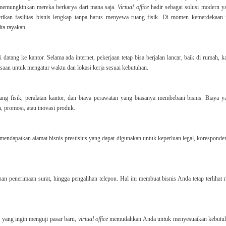
g memungkinkan mereka berkarya dari mana saja.
Virtual office
hadir sebagai solusi modern y
kan fasilitas bisnis lengkap tanpa harus menyewa ruang fisik. Di momen kemerdekaan i
ta rayakan.
i datang ke kantor. Selama ada internet, pekerjaan tetap bisa berjalan lancar, baik di rumah, k
asaan untuk mengatur waktu dan lokasi kerja sesuai kebutuhan.
g fisik, peralatan kantor, dan biaya perawatan yang biasanya membebani bisnis. Biaya y
, promosi, atau inovasi produk.
endapatkan alamat bisnis prestisius yang dapat digunakan untuk keperluan legal, koresponden
an penerimaan surat, hingga pengalihan telepon. Hal ini membuat bisnis Anda tetap terlihat r
 yang ingin menguji pasar baru,
virtual office
memudahkan Anda untuk menyesuaikan kebutu