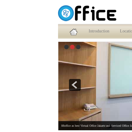
Service Office dan Virtual Office Jakarta Selatan
Introduction
Locati
88office as best Virtual Office Jakarta and Serviced Office J