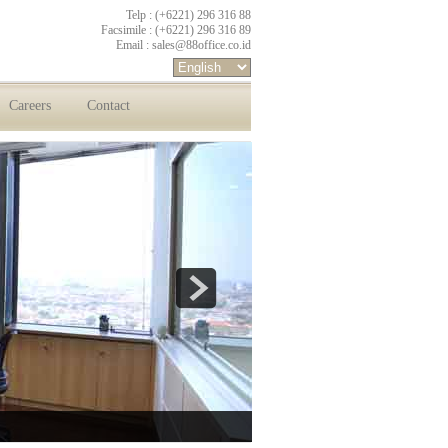
Telp : (+6221) 296 316 88
Facsimile : (+6221) 296 316 89
Email :
sales@88office.co.id
Careers
Contact