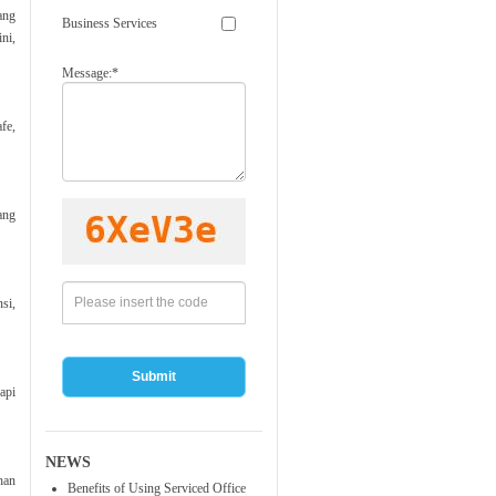
ang
Business Services
ni,
Message:*
afe,
ang
si,
Submit
api
NEWS
han
Benefits of Using Serviced Office