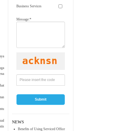
Business Services
Message:*
aya
uga
ena
hat
tan
Submit
ntu
ual
NEWS
tis
Benefits of Using Serviced Office