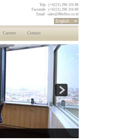
Telp : (+6221) 296 316 88
Facsimile : (+6221) 296 316 89
Email :
sales@88office.co.id
Careers
Contact