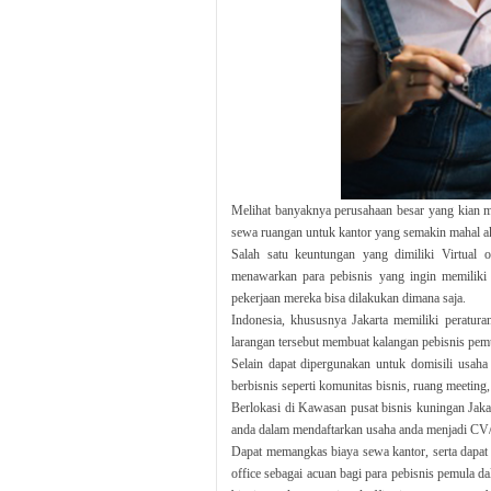
Melihat banyaknya perusahaan besar yang kian m
sewa ruangan untuk kantor yang semakin mahal 
Salah satu keuntungan yang dimiliki Virtual 
menawarkan para pebisnis yang ingin memiliki 
pekerjaan mereka bisa dilakukan dimana saja.
Indonesia, khususnya Jakarta memiliki peratu
larangan tersebut membuat kalangan pebisnis pemul
Selain dapat dipergunakan untuk domisili usaha 
berbisnis seperti komunitas bisnis, ruang meeting,
Berlokasi di Kawasan pusat bisnis kuningan Jakar
anda dalam mendaftarkan usaha anda menjadi CV/
Dapat memangkas biaya sewa kantor, serta dapat 
office sebagai acuan bagi para pebisnis pemula 