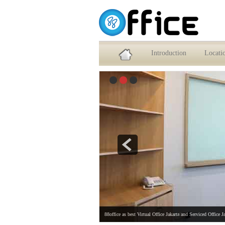
Service Office dan Virtual Office Jakarta Selatan
Introduction
Locati
88office as best Virtual Office Jakarta and Serviced Office J