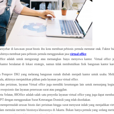
enyebar di kawasan pusat bisnis ibu kota membuat pebisnis pemula memutar otak. Faktor bi
akhirnya membuat para pebisnis pemula menggunakan jasa
virtual office
.
office adalah untuk mengurangi atau memangkas biaya menyewa kantor. Virtual office j
kantor beralamat di lokasi strategis, namun tidak membutuhkan fisik bangunan kantor kar
ran Pemprov DKI yang melarang bangunan rumah diubah menjadi kantor untuk usaha. Meli
a, akhirnya menjatuhkan pilihan pada layanan jasa virtual office.
dan perizinan, layanan Virtual office juga memiliki keuntungan lain untuk menunjang kegia
 resepsionis dan layanan penerusan surat atau panggilan.
ta Selatan, 88Office adalah salah satu penyedia layanan virtual office yang juga dapat memba
PT dengan menggunakan Surat Keterangan Domisili yang telah disediakan.
mempermudah urusan bisnis dari perizinan hingga surat menyurat inilah yang menjadikan virt
dalam memulai merintis bisnisnya khususnya di Jakarta. Bukan hanya pemula yang sedang merin