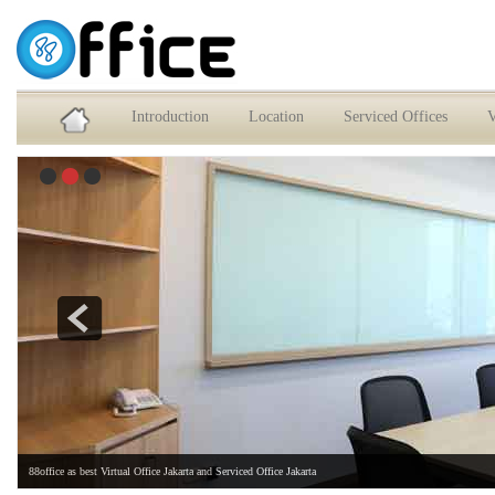
Service Office dan Virtual Office Jakarta Selatan
Introduction
Location
Serviced Offices
V
88office as best Virtual Office Jakarta and Serviced Office Jakarta