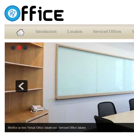
Service Office dan Virtual Office Jakarta Selatan
Introduction
Location
Serviced Offices
V
88office as best Virtual Office Jakarta and Serviced Office Jakarta