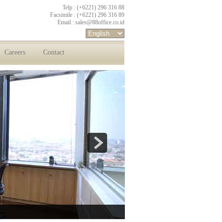
Telp : (+6221) 296 316 88
Facsimile : (+6221) 296 316 89
Email :
sales@88office.co.id
Careers
Contact