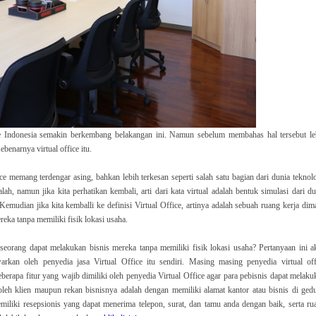
e Indonesia semakin berkembang belakangan ini. Namun sebelum membahas hal tersebut le
sebenarnya virtual office itu.
ce memang terdengar asing, bahkan lebih terkesan seperti salah satu bagian dari dunia teknolo
h, namun jika kita perhatikan kembali, arti dari kata virtual adalah bentuk simulasi dari du
. Kemudian jika kita kemballi ke definisi Virtual Office, artinya adalah sebuah ruang kerja dim
eka tanpa memiliki fisik lokasi usaha.
eorang dapat melakukan bisnis mereka tanpa memiliki fisik lokasi usaha? Pertanyaan ini a
awarkan oleh penyedia jasa Virtual Office itu sendiri. Masing masing penyedia virtual off
apa fitur yang wajib dimiliki oleh penyedia Virtual Office agar para pebisnis dapat melaku
oleh klien maupun rekan bisnisnya adalah dengan memiliki alamat kantor atau bisnis di ged
miliki resepsionis yang dapat menerima telepon, surat, dan tamu anda dengan baik, serta ru