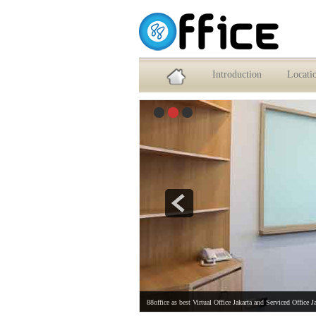
Service Office dan Virtual Office Jakarta Selatan
Introduction
Locati
88office as best Virtual Office Jakarta and Serviced Office J