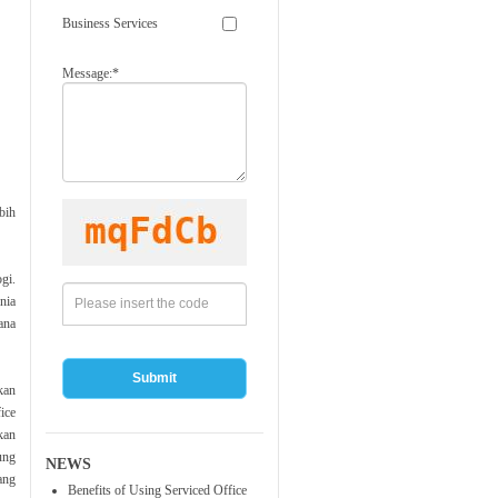
Business Services
Message:*
bih
gi.
nia
ana
Submit
kan
ice
kan
ung
NEWS
ang
Benefits of Using Serviced Office