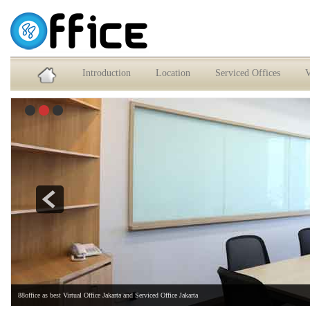
Service Office dan Virtual Office Jakarta Selatan
Introduction
Location
Serviced Offices
V
88office as best Virtual Office Jakarta and Serviced Office Jakarta