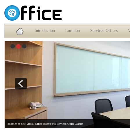
Service Office dan Virtual Office Jakarta Selatan
Introduction
Location
Serviced Offices
V
88office as best Virtual Office Jakarta and Serviced Office Jakarta