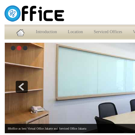
Service Office dan Virtual Office Jakarta Selatan
Introduction
Location
Serviced Offices
V
88office as best Virtual Office Jakarta and Serviced Office Jakarta