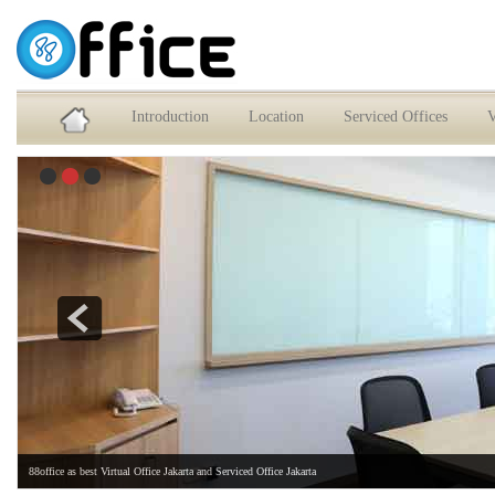
Service Office dan Virtual Office Jakarta Selatan
Introduction
Location
Serviced Offices
V
88office as best Virtual Office Jakarta and Serviced Office Jakarta