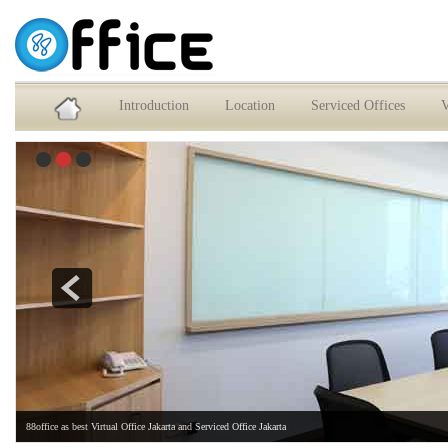
Service Office dan Virtual Office Jakarta Selatan
Introduction
Location
Serviced Offices
V
88office as best Virtual Office Jakarta and Serviced Office Jakarta